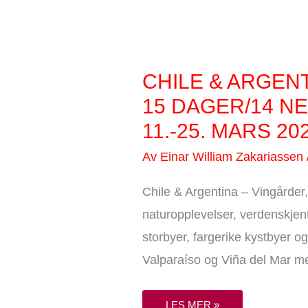
CHILE
CHILE & ARGEN
&
ARGENTINA
15 DAGER/14 N
–
VINGÅRDER,
11.-25. MARS 20
TANGO
OG
ANDES
Av
Einar William Zakariassen
15
DAGER/14
NETTER
11.-25.
Chile & Argentina – Vingårder
MARS
2027
naturopplevelser, verdenskjen
storbyer, fargerike kystbyer og
Valparaíso og Viña del Mar me
LES MER »