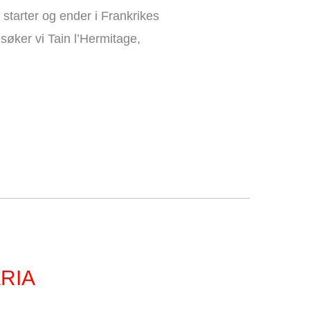
starter og ender i Frankrikes
øker vi Tain l’Hermitage,
ARIA