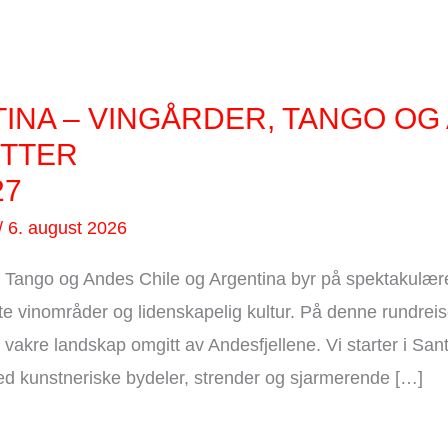
TINA – VINGÅRDER, TANGO OG
ETTER
27
/
6. august 2026
, Tango og Andes Chile og Argentina byr på spektakulære
te vinområder og lidenskapelig kultur. På denne rundrei
 vakre landskap omgitt av Andesfjellene. Vi starter i Santi
d kunstneriske bydeler, strender og sjarmerende […]