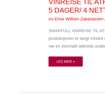
VINREISE TIL A
TIL
ATHEN
5 DAGER/ 4 NE
–
EN
SANSERIK
Av
Einar William Zakariassen
OPPLEVELSE
–
5
SMAKFULL VINREISE TIL ATHEN
DAGER/
4
NETTER
produksjonen er langt mindre e
var en stormakt allerede under
LES MER »