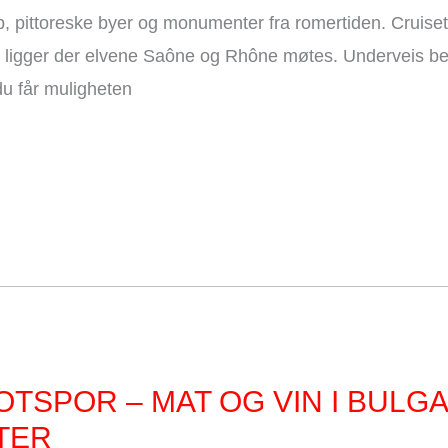
 pittoreske byer og monumenter fra romertiden. Cruiset 
ligger der elvene Saône og Rhône møtes. Underveis bes
du får muligheten
OTSPOR – MAT OG VIN I BULG
TTER