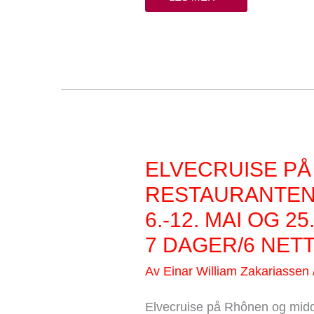
ELVECRUISE
ELVECRUISE PÅ
PÅ
RÔNEN
RESTAURANTEN
OG
MIDDAG
6.-12. MAI OG 25
PÅ
PAUL
BOCUSE
7 DAGER/6 NET
RESTAURANTEN
ABBAYE
DE
Av
Einar William Zakariassen
COLLONGES
6.-12.
MAI
Elvecruise på Rhônen og midd
OG