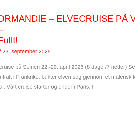
NORMANDIE – ELVECRUISE PÅ 
–
ullt!
/
23. september 2025
ecruise på Seinen 22.-29. april 2026 (8 dager/7 netter) 
sentralt i Frankrike, bukter elven seg gjennom et maleris
 Vårt cruise starter og ender i Paris. I