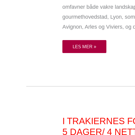
25.-
omfavner både vakre landskap,
30.
SEPTEMBER
2027
gourmethovedstad, Lyon, som 
7
DAGER/6
Avignon, Arles og Viviers, og 
NETTER
LES MER »
I
I TRAKIERNES F
TRAKIERNES
FOTSPOR
5 DAGER/ 4 NE
–