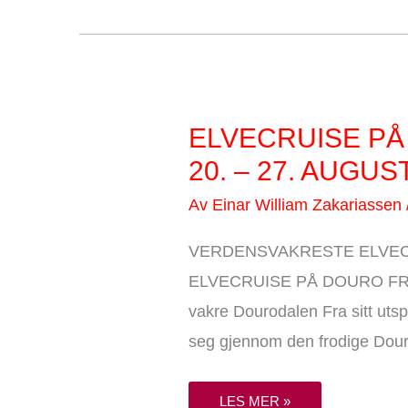
ELVECRUISE
ELVECRUISE PÅ
PÅ
DOURO
20. – 27. AUGUST 
FRA
PORTO
20.
Av
Einar William Zakariassen
–
27.
AUGUST
VERDENSVAKRESTE ELVEC
2026.
(8
DAGER/7
ELVECRUISE PÅ DOURO FRA PO
NETTER)
FÅ
vakre Dourodalen Fra sitt utsp
PLASSER.
seg gjennom den frodige Dour
LES MER »