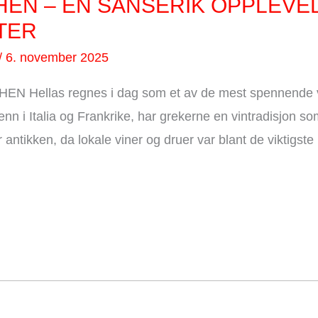
THEN – EN SANSERIK OPPLEVE
TTER
/
6. november 2025
 Hellas regnes i dag som et av de mest spennende v
nn i Italia og Frankrike, har grekerne en vintradisjon so
 antikken, da lokale viner og druer var blant de viktigst