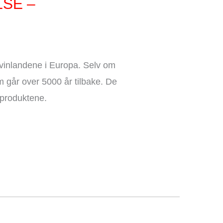
LSE –
inlandene i Europa. Selv om
m går over 5000 år tilbake. De
e produktene.