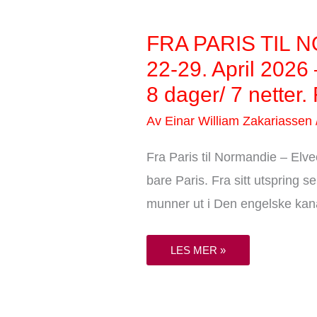
FRA
FRA PARIS TIL 
PARIS
TIL
22-29. April 2026 
NORMANDIE
–
8 dager/ 7 netter. F
ELVECRUISE
PÅ
VAKRE
Av
Einar William Zakariassen
SEINEN
–
22-
29.
Fra Paris til Normandie – Elv
APRIL
2026
bare Paris. Fra sitt utspring 
–
8
munner ut i Den engelske kanal.
DAGER/
7
NETTER.
FULLT!
LES MER »