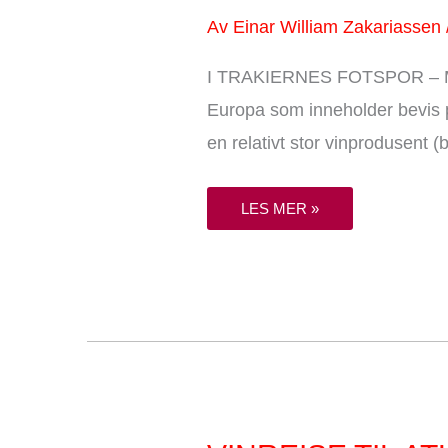
MAT
OG
Av
Einar William Zakariassen
VIN
I
BULGARIA
I TRAKIERNES FOTSPOR – MAT
5
DAGER/
4
Europa som inneholder bevis på
NETTER
en relativt stor vinprodusent (
LES MER »
VINREISE