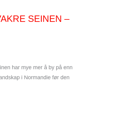
VAKRE SEINEN –
Seinen har mye mer å by på enn
k landskap i Normandie før den