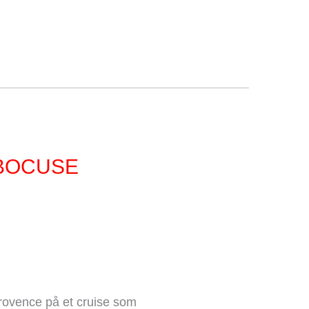
 BOCUSE
rovence på et cruise som