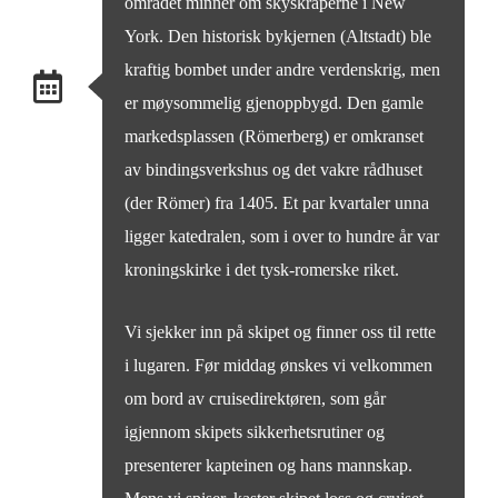
området minner om skyskraperne i New
York. Den historisk bykjernen (Altstadt) ble
kraftig bombet under andre verdenskrig, men
er møysommelig gjenoppbygd. Den gamle
markedsplassen (Römerberg) er omkranset
av bindingsverkshus og det vakre rådhuset
(der Römer) fra 1405. Et par kvartaler unna
ligger katedralen, som i over to hundre år var
kroningskirke i det tysk-romerske riket.
Vi sjekker inn på skipet og finner oss til rette
i lugaren. Før middag ønskes vi velkommen
om bord av cruisedirektøren, som går
igjennom skipets sikkerhetsrutiner og
presenterer kapteinen og hans mannskap.