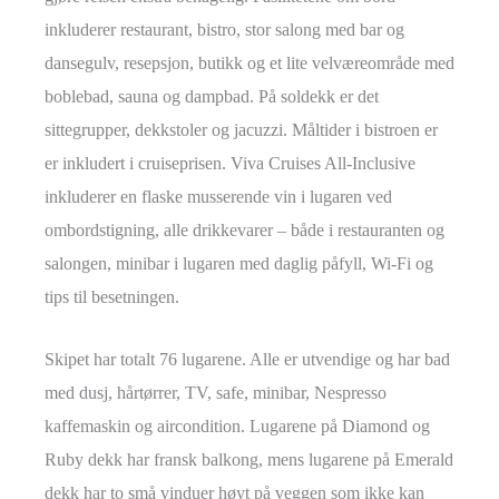
inkluderer restaurant, bistro, stor salong med bar og
dansegulv, resepsjon, butikk og et lite velværeområde med
boblebad, sauna og dampbad. På soldekk er det
sittegrupper, dekkstoler og jacuzzi. Måltider i bistroen er
er inkludert i cruiseprisen. Viva Cruises All-Inclusive
inkluderer en flaske musserende vin i lugaren ved
ombordstigning, alle drikkevarer – både i restauranten og
salongen, minibar i lugaren med daglig påfyll, Wi-Fi og
tips til besetningen.
Skipet har totalt 76 lugarene. Alle er utvendige og har bad
med dusj, hårtørrer, TV, safe, minibar, Nespresso
kaffemaskin og aircondition. Lugarene på Diamond og
Ruby dekk har fransk balkong, mens lugarene på Emerald
dekk har to små vinduer høyt på veggen som ikke kan