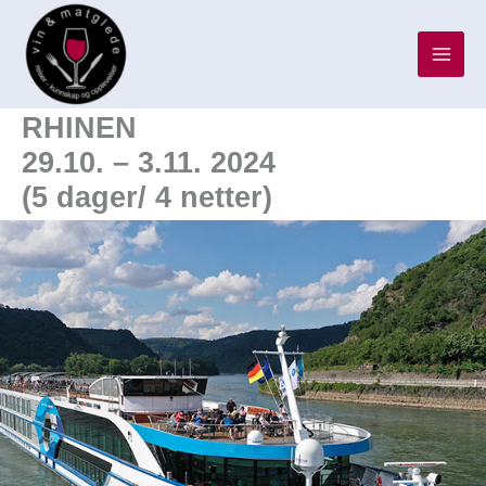
Hopp
rett
til
KORTCRUISE PÅ SKJØNNE
innholdet
RHINEN
29.10. – 3.11. 2024
(5 dager/ 4 netter)