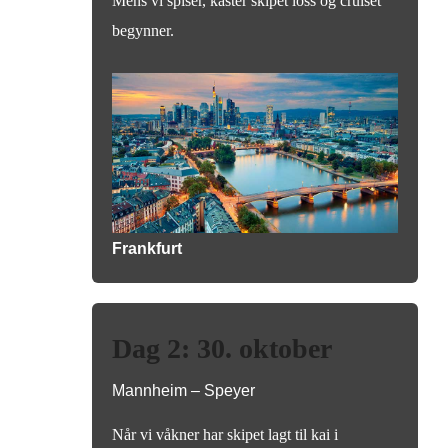
Mens vi spiser, kaster skipet loss og cruiset
begynner.
Frankfurt
Dag 2: 30. oktober
Mannheim – Speyer
Når vi våkner har skipet lagt til kai i