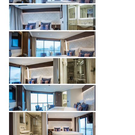
Ruby Deck (midtdekk)
Ruby Deck (midtdekk)
Diamond Deck (øvre dekk)
Diamond Deck (øvre dekk)
Junior suite, midtdekk og øvre
dekk