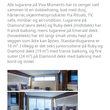
Alle lugarene på Viva Moments har to senger satt
sammen til en dobbeltseng, bad med dusj,
hårtørrer, skjønnhetsprodukter fra Rituals, TV,
safe, minibar og aircondition. Lugarene på
Diamond (øvre dekk) og Ruby dekk (midtdekk) har
fransk balkong, mens lugarene på Emerald dekk
(hoveddekk) har ett langt smalt vindu høyt på
veggen som ikke kan åpnes. Standardlugarene er
16 m². I tillegg er det seks juniorsuitene på Ruby og
Diamond dekk (19 m²) med fransk balkong, og fire
suiter (24 m²) på Diamond dekk med balkong med
bord og stoler.
Emerald Deck (hoveddekk)