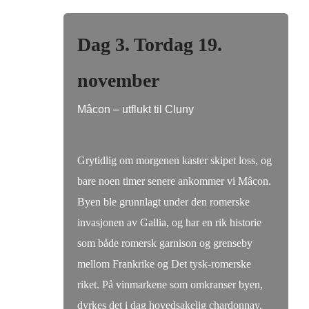
Dag 3. Tordag 19.
november
Mâcon – utflukt til Cluny
Grytidlig om morgenen kaster skipet loss, og
bare noen timer senere ankommer vi Mâcon.
Byen ble grunnlagt under den romerske
invasjonen av Gallia, og har en rik historie
som både romersk garnison og grenseby
mellom Frankrike og Det tysk-romerske
riket. På vinmarkene som omkranser byen,
dyrkes det i dag hovedsakelig chardonnay,