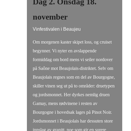
Dag 2. Onsdag 18.
november
Vinfestivalen i Beaujeu
Om morgenen kaster skipet loss, og cruiset
begynner. Vi nyter en avslappende
formiddag om bord mens vi seiler nordover
på Saône mot Beaujolais-distriktet. Selv om
Beaujolais regnes som en del av Bourgogne,
skiller vinen seg ut på to områder: druetypen
og jordsmonnet. Her dyrkes nemlig druen
Gamay, mens rødvinene i resten av
Bourgogne i hovedsak lages på Pinot Noir.
Jordsmonnet i Beaujolais har dessuten store
innslag av granitt, noe som gir en surere