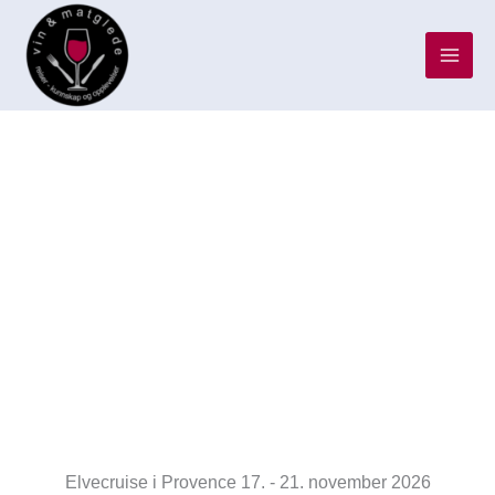
Hopp
rett
til
innholdet
Elvecruise i Provence 17. - 21. november 2026