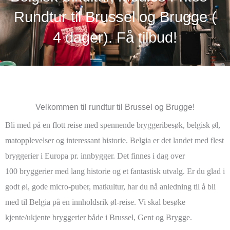
Rundtur til Brussel og Brugge (
4 dager). Få tilbud!
Velkommen til rundtur til Brussel og Brugge!
Bli med på en flott reise med spennende bryggeribesøk, belgisk øl,
matopplevelser og interessant historie. Belgia er det landet med flest
bryggerier i Europa pr. innbygger. Det finnes i dag over
100 bryggerier med lang historie og et fantastisk utvalg. Er du glad i
godt øl, gode micro-puber, matkultur, har du nå anledning til å bli
med til Belgia på en innholdsrik øl-reise. Vi skal besøke
kjente/ukjente bryggerier både i Brussel, Gent og Brygge.