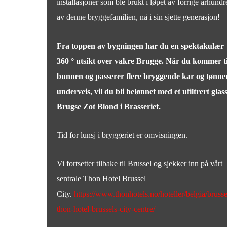
installasjoner som ble brukt i løpet av forrige århundr
av denne bryggefamilien, nå i sin sjette generasjon!
Fra toppen av bygningen har du en spektakulær
360 ° utsikt over vakre Brugge. Når du kommer ti
bunnen og passerer flere bryggende kar og tønne
underveis, vil du bli belønnet med et ufiltrert glas
Brugse Zot Blond i Brasseriet.
Tid for lunsj i bryggeriet er omvisningen.
Vi fortsetter tilbake til Brussel og sjekker inn på vårt
sentrale Thon Hotel Brussel
City.
https://www.thonhotels.no/hoteller/belgia/brusse
thon-hotel-brussels-city-centre/