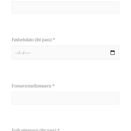
Fødselsdato (iht pass) *
Fornavn/mellomnavn *
Fullt etternavn (iht pass) *