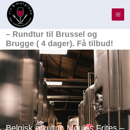
Hopp
rett
til
Belgisk ølkultur, Moules Frites
innholdet
– Rundtur til Brussel og
Brugge ( 4 dager). Få tilbud!
Belgisk ølkultur, Moules Frites –