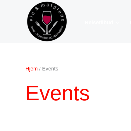
Hopp
rett
Reisetilbud
til
innholdet
Hjem
/ Events
Events