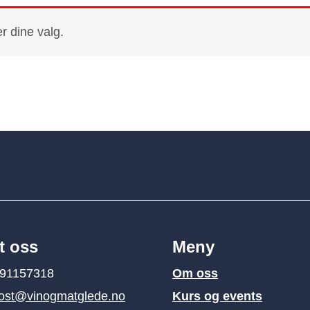
r dine valg.
t oss
Meny
 91157318
Om oss
ost@vinogmatglede.no
Kurs og events