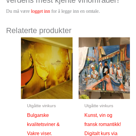
verdens mest kjente vinområder!”
Du må være
logget inn
for å legge inn en omtale.
Relaterte produkter
Utgåtte vinkurs
Utgåtte vinkurs
Bulgarske
Kunst, vin og
kvalitetsviner &
fransk romantikk!
Vakre viser.
Digitalt kurs via