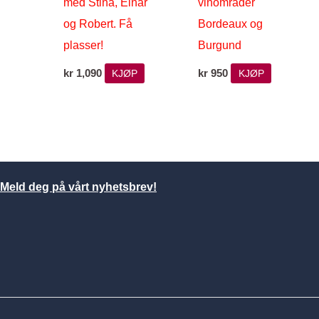
med Stina, Einar
vinområder
og Robert. Få
Bordeaux og
plasser!
Burgund
kr
1,090
kr
950
KJØP
KJØP
Meld deg på vårt nyhetsbrev!