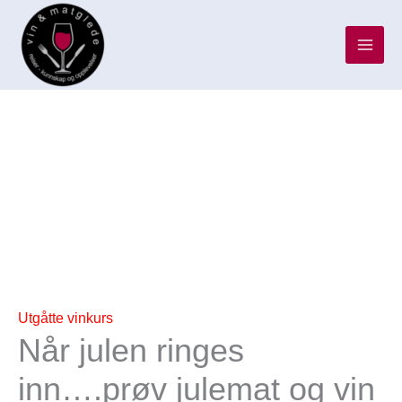
Hopp
rett
til
innholdet
Når
julen
ringes
inn....prøv
julemat
og
vin
i
kombinasjon.
Utgåtte vinkurs
antall
Når julen ringes
inn….prøv julemat og vin