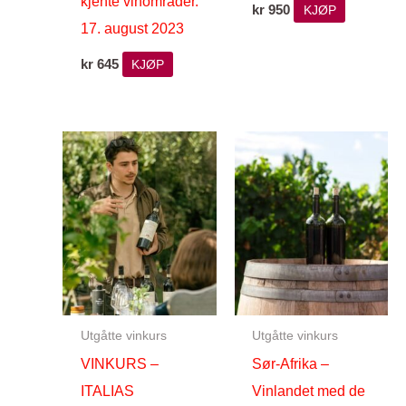
kjente vinområder.
kr
950
KJØP
17. august 2023
kr
645
KJØP
Utgåtte vinkurs
Utgåtte vinkurs
VINKURS –
Sør-Afrika –
ITALIAS
Vinlandet med de