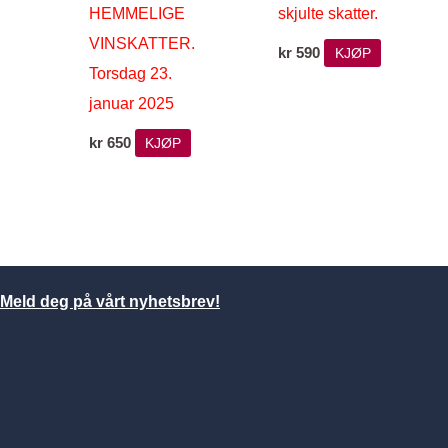
HEMMELIGE
skjulte skatter.
VINSKATTER.
kr
590
KJØP
Torsdag 23.
januar 2025
kr
650
KJØP
Meld deg på vårt nyhetsbrev!