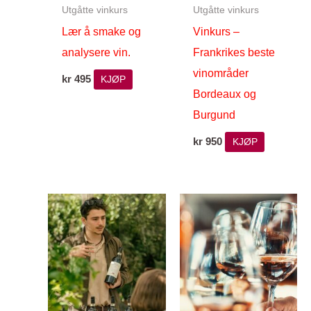
Utgåtte vinkurs
Utgåtte vinkurs
Lær å smake og
Vinkurs –
analysere vin.
Frankrikes beste
vinområder
kr
495
KJØP
Bordeaux og
Burgund
kr
950
KJØP