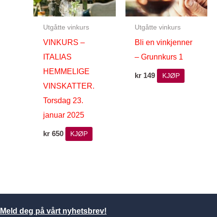
Utgåtte vinkurs
Utgåtte vinkurs
VINKURS –
Bli en vinkjenner
ITALIAS
– Grunnkurs 1
HEMMELIGE
kr
149
KJØP
VINSKATTER.
Torsdag 23.
januar 2025
kr
650
KJØP
Meld deg på vårt nyhetsbrev!