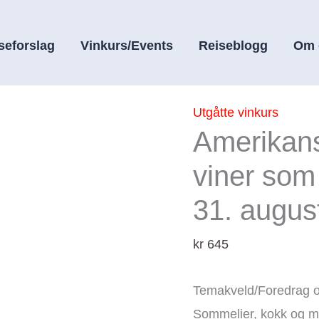
seforslag
Vinkurs/Events
Reiseblogg
Om 
Amerikanske
Utgåtte vinkurs
Amerikans
viner
-
viner som
hvilke
31. augus
viner
som
kr
645
matcher
grillmat?
Temakveld/Foredrag o
31.
Sommelier, kokk og ma