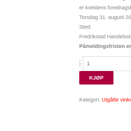
august.
er kveldens foredrags
antall
Torsdag 31. august 20
Sted:
Fredrikstad Handelsst
Påmeldingsfristen er
-
KJØP
Kategori:
Utgåtte vink